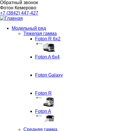
Обратный звонок
Фотон Кемерово
Финанс
+7 (3842) 447-427
Маркет
Модельный ряд
Тяжелая гамма
Основная
Foton R 6x2
навигация
Foton A 6x4
Foton Galaxy
Foton R
Foton A
Средняя гамма